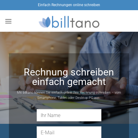
Zum
Einfach Rechnungen online schreiben
Inhalt
springen
Rechnung schreiben
einfach gemacht
Mit billtano können Sie einfach online Ihre Rechnung schreiben – vom
Smartphone, Tablet oder Desktop PC aus.