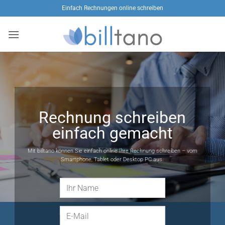
Zum
Einfach Rechnungen online schreiben
Inhalt
springen
Rechnung schreiben
einfach gemacht
Mit billtano können Sie einfach online Ihre Rechnung schreiben – vom
Smartphone, Tablet oder Desktop PC aus.