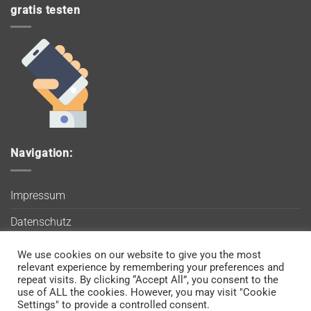
gratis testen
Navigation:
Impressum
Datenschutz
AGB
We use cookies on our website to give you the most
Wir verwenden Cookies, um sicherzustellen, dass Sie auf
relevant experience by remembering your preferences and
Blog
unserer Website die bestmögliche Erfahrung machen. Wenn
repeat visits. By clicking “Accept All”, you consent to the
use of ALL the cookies. However, you may visit "Cookie
Sie diese Website weiterhin nutzen, gehen wir davon aus, dass
Kontakt
Settings" to provide a controlled consent.
Sie damit einverstanden sind.