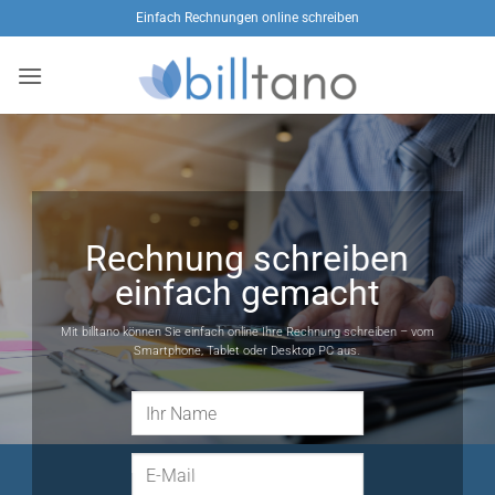
Zum
Einfach Rechnungen online schreiben
Inhalt
springen
Rechnung schreiben
einfach gemacht
Mit billtano können Sie einfach online Ihre Rechnung schreiben – vom
Smartphone, Tablet oder Desktop PC aus.