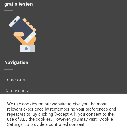
gratis testen
Navigation:
Impressum
Datenschutz
AGB
We use cookies on our website to give you the most
Wir verwenden Cookies, um sicherzustellen, dass Sie auf
relevant experience by remembering your preferences and
Blog
unserer Website die bestmögliche Erfahrung machen. Wenn
repeat visits. By clicking “Accept All”, you consent to the
use of ALL the cookies. However, you may visit "Cookie
Sie diese Website weiterhin nutzen, gehen wir davon aus, dass
Kontakt
Settings" to provide a controlled consent.
Sie damit einverstanden sind.