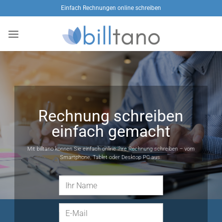
Zum
Einfach Rechnungen online schreiben
Inhalt
springen
Rechnung schreiben
einfach gemacht
Mit billtano können Sie einfach online Ihre Rechnung schreiben – vom
Smartphone, Tablet oder Desktop PC aus.