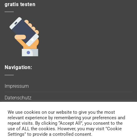
gratis testen
Navigation:
Impressum
Datenschutz
AGB
We use cookies on our website to give you the most
Wir verwenden Cookies, um sicherzustellen, dass Sie auf
relevant experience by remembering your preferences and
Blog
unserer Website die bestmögliche Erfahrung machen. Wenn
repeat visits. By clicking “Accept All”, you consent to the
use of ALL the cookies. However, you may visit "Cookie
Sie diese Website weiterhin nutzen, gehen wir davon aus, dass
Kontakt
Settings" to provide a controlled consent.
Sie damit einverstanden sind.