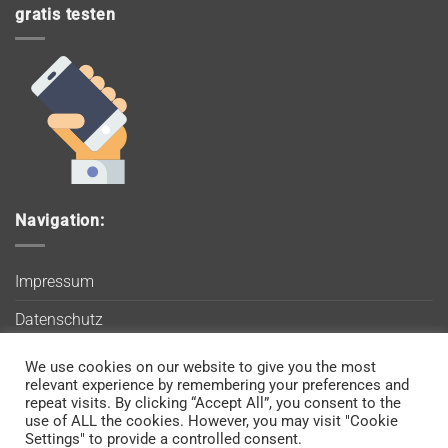
gratis testen
Navigation:
Impressum
Datenschutz
AGB
We use cookies on our website to give you the most
Wir verwenden Cookies, um sicherzustellen, dass Sie auf
relevant experience by remembering your preferences and
Blog
unserer Website die bestmögliche Erfahrung machen. Wenn
repeat visits. By clicking “Accept All”, you consent to the
use of ALL the cookies. However, you may visit "Cookie
Sie diese Website weiterhin nutzen, gehen wir davon aus, dass
Kontakt
Settings" to provide a controlled consent.
Sie damit einverstanden sind.