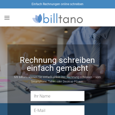
Zum
Einfach Rechnungen online schreiben
Inhalt
springen
Rechnung schreiben
einfach gemacht
Mit billtano können Sie einfach online Ihre Rechnung schreiben – vom
Smartphone, Tablet oder Desktop PC aus.