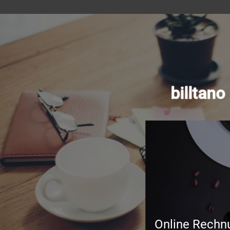
billtan
Online Rechn