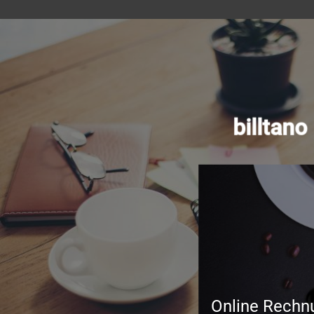
billtan
Online Rechn