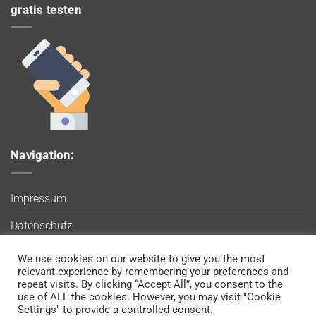
gratis testen
Navigation:
Impressum
Datenschutz
AGB
We use cookies on our website to give you the most
Wir verwenden Cookies, um sicherzustellen, dass Sie auf
relevant experience by remembering your preferences and
Blog
unserer Website die bestmögliche Erfahrung machen. Wenn
repeat visits. By clicking “Accept All”, you consent to the
use of ALL the cookies. However, you may visit "Cookie
Sie diese Website weiterhin nutzen, gehen wir davon aus, dass
Kontakt
Settings" to provide a controlled consent.
Sie damit einverstanden sind.