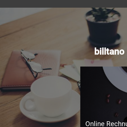
billtan
Online Rechn