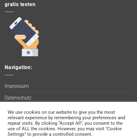
gratis testen
Navigation:
Impressum
Datenschutz
AGB
We use cookies on our website to give you the most
Wir verwenden Cookies, um sicherzustellen, dass Sie auf
relevant experience by remembering your preferences and
Blog
unserer Website die bestmögliche Erfahrung machen. Wenn
repeat visits. By clicking “Accept All”, you consent to the
use of ALL the cookies. However, you may visit "Cookie
Sie diese Website weiterhin nutzen, gehen wir davon aus, dass
Kontakt
Settings" to provide a controlled consent.
Sie damit einverstanden sind.