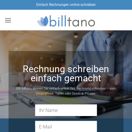
Zum
Einfach Rechnungen online schreiben
Inhalt
springen
Rechnung schreiben
einfach gemacht
Mit billtano können Sie einfach online Ihre Rechnung schreiben – vom
Smartphone, Tablet oder Desktop PC aus.