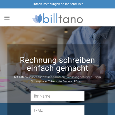
Zum
Einfach Rechnungen online schreiben
Inhalt
springen
Rechnung schreiben
einfach gemacht
Mit billtano können Sie einfach online Ihre Rechnung schreiben – vom
Smartphone, Tablet oder Desktop PC aus.