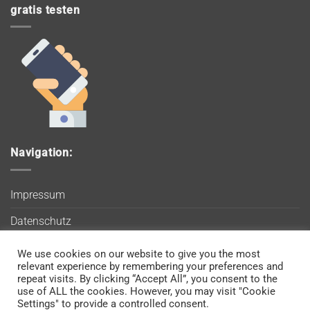
gratis testen
Navigation:
Impressum
Datenschutz
AGB
We use cookies on our website to give you the most
Wir verwenden Cookies, um sicherzustellen, dass Sie auf
relevant experience by remembering your preferences and
Blog
unserer Website die bestmögliche Erfahrung machen. Wenn
repeat visits. By clicking “Accept All”, you consent to the
use of ALL the cookies. However, you may visit "Cookie
Sie diese Website weiterhin nutzen, gehen wir davon aus, dass
Kontakt
Settings" to provide a controlled consent.
Sie damit einverstanden sind.