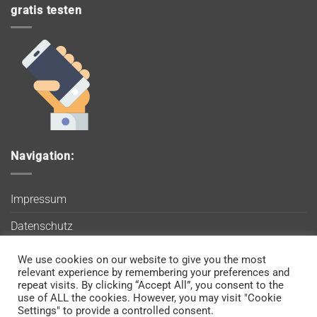
gratis testen
Navigation:
Impressum
Datenschutz
AGB
We use cookies on our website to give you the most
Wir verwenden Cookies, um sicherzustellen, dass Sie auf
relevant experience by remembering your preferences and
Blog
unserer Website die bestmögliche Erfahrung machen. Wenn
repeat visits. By clicking “Accept All”, you consent to the
use of ALL the cookies. However, you may visit "Cookie
Sie diese Website weiterhin nutzen, gehen wir davon aus, dass
Kontakt
Settings" to provide a controlled consent.
Sie damit einverstanden sind.