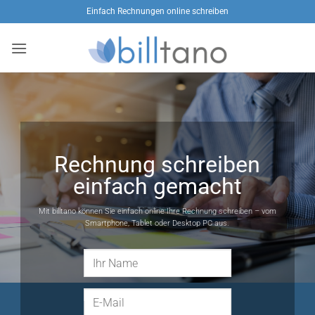
Zum
Einfach Rechnungen online schreiben
Inhalt
springen
Rechnung schreiben
einfach gemacht
Mit billtano können Sie einfach online Ihre Rechnung schreiben – vom
Smartphone, Tablet oder Desktop PC aus.