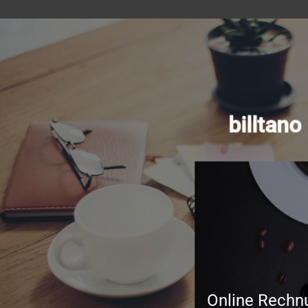
billtan
Online Rechn