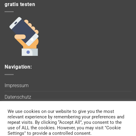
gratis testen
Navigation:
Impressum
Datenschutz
AGB
We use cookies on our website to give you the most
Wir verwenden Cookies, um sicherzustellen, dass Sie auf
relevant experience by remembering your preferences and
Blog
unserer Website die bestmögliche Erfahrung machen. Wenn
repeat visits. By clicking “Accept All”, you consent to the
use of ALL the cookies. However, you may visit "Cookie
Sie diese Website weiterhin nutzen, gehen wir davon aus, dass
Kontakt
Settings" to provide a controlled consent.
Sie damit einverstanden sind.