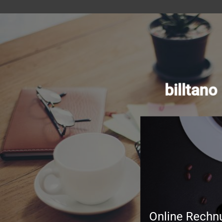
billtan
Online Rechn