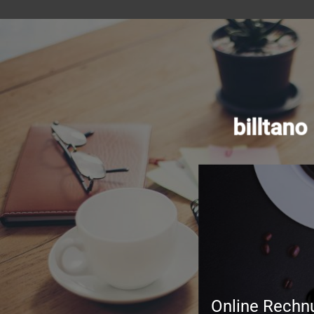
billtan
Online Rechn