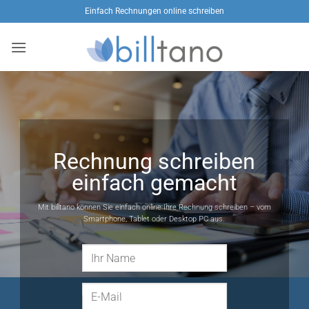
Zum
Einfach Rechnungen online schreiben
Inhalt
springen
Rechnung schreiben
einfach gemacht
Mit billtano können Sie einfach online Ihre Rechnung schreiben – vom
Smartphone, Tablet oder Desktop PC aus.