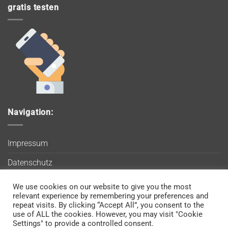
gratis testen
Navigation:
Impressum
Datenschutz
AGB
We use cookies on our website to give you the most
Wir verwenden Cookies, um sicherzustellen, dass Sie auf
relevant experience by remembering your preferences and
Blog
unserer Website die bestmögliche Erfahrung machen. Wenn
repeat visits. By clicking “Accept All”, you consent to the
use of ALL the cookies. However, you may visit "Cookie
Sie diese Website weiterhin nutzen, gehen wir davon aus, dass
Kontakt
Settings" to provide a controlled consent.
Sie damit einverstanden sind.