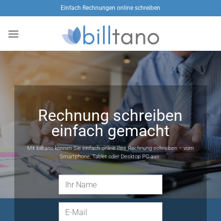
Zum
Einfach Rechnungen online schreiben
Inhalt
springen
Rechnung schreiben
einfach gemacht
Mit billtano können Sie einfach online Ihre Rechnung schreiben – vom
Smartphone, Tablet oder Desktop PC aus.