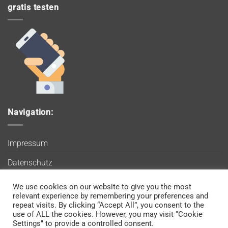
gratis testen
Navigation:
Impressum
Datenschutz
AGB
We use cookies on our website to give you the most
Wir verwenden Cookies, um sicherzustellen, dass Sie auf
relevant experience by remembering your preferences and
Blog
unserer Website die bestmögliche Erfahrung machen. Wenn
repeat visits. By clicking “Accept All”, you consent to the
use of ALL the cookies. However, you may visit "Cookie
Sie diese Website weiterhin nutzen, gehen wir davon aus, dass
Kontakt
Settings" to provide a controlled consent.
Sie damit einverstanden sind.