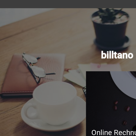
billtan
Online Rechn