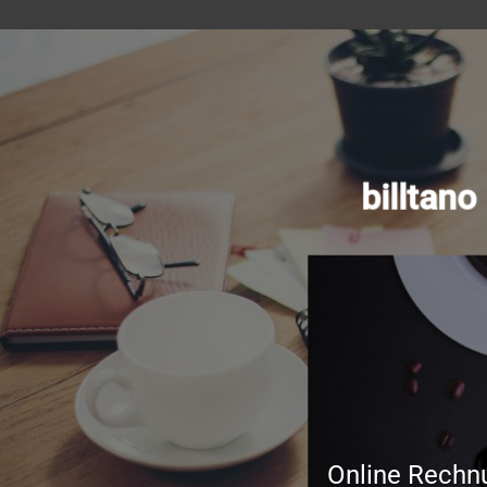
billtan
Online Rechn