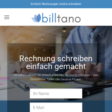
Zum
Einfach Rechnungen online schreiben
Inhalt
springen
Rechnung schreiben
einfach gemacht
Mit billtano können Sie einfach online Ihre Rechnung schreiben – vom
Smartphone, Tablet oder Desktop PC aus.