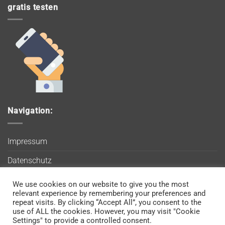
gratis testen
Navigation:
Impressum
Datenschutz
AGB
We use cookies on our website to give you the most
Wir verwenden Cookies, um sicherzustellen, dass Sie auf
relevant experience by remembering your preferences and
Blog
unserer Website die bestmögliche Erfahrung machen. Wenn
repeat visits. By clicking “Accept All”, you consent to the
use of ALL the cookies. However, you may visit "Cookie
Sie diese Website weiterhin nutzen, gehen wir davon aus, dass
Kontakt
Settings" to provide a controlled consent.
Sie damit einverstanden sind.