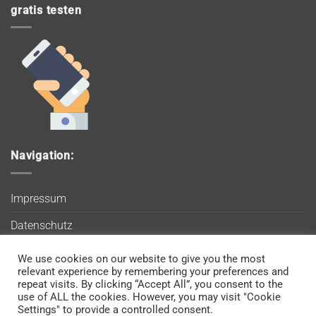
gratis testen
Navigation:
Impressum
Datenschutz
AGB
We use cookies on our website to give you the most
Wir verwenden Cookies, um sicherzustellen, dass Sie auf
relevant experience by remembering your preferences and
Blog
unserer Website die bestmögliche Erfahrung machen. Wenn
repeat visits. By clicking “Accept All”, you consent to the
use of ALL the cookies. However, you may visit "Cookie
Sie diese Website weiterhin nutzen, gehen wir davon aus, dass
Kontakt
Settings" to provide a controlled consent.
Sie damit einverstanden sind.