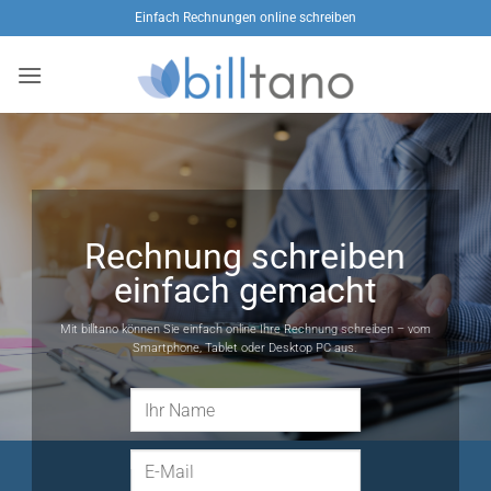
Zum
Einfach Rechnungen online schreiben
Inhalt
springen
Rechnung schreiben
einfach gemacht
Mit billtano können Sie einfach online Ihre Rechnung schreiben – vom
Smartphone, Tablet oder Desktop PC aus.