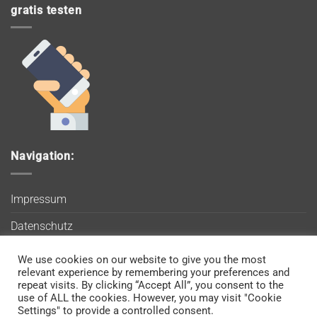
gratis testen
Navigation:
Impressum
Datenschutz
AGB
We use cookies on our website to give you the most
Wir verwenden Cookies, um sicherzustellen, dass Sie auf
relevant experience by remembering your preferences and
Blog
unserer Website die bestmögliche Erfahrung machen. Wenn
repeat visits. By clicking “Accept All”, you consent to the
use of ALL the cookies. However, you may visit "Cookie
Sie diese Website weiterhin nutzen, gehen wir davon aus, dass
Kontakt
Settings" to provide a controlled consent.
Sie damit einverstanden sind.