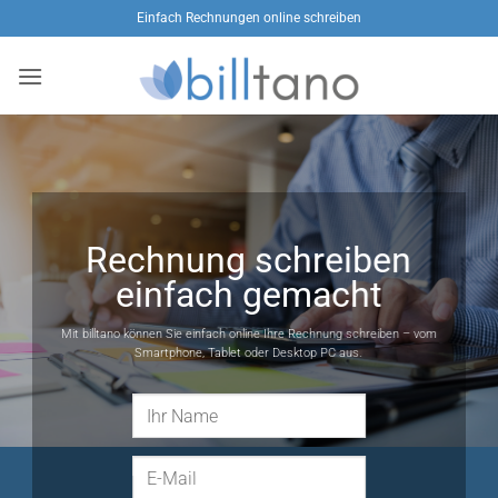
Zum
Einfach Rechnungen online schreiben
Inhalt
springen
Rechnung schreiben
einfach gemacht
Mit billtano können Sie einfach online Ihre Rechnung schreiben – vom
Smartphone, Tablet oder Desktop PC aus.