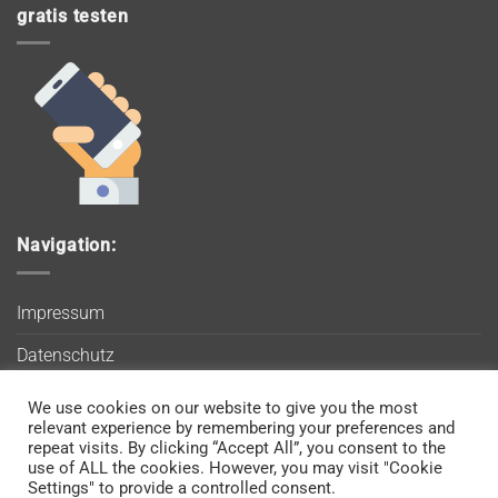
gratis testen
Navigation:
Impressum
Datenschutz
AGB
We use cookies on our website to give you the most
Wir verwenden Cookies, um sicherzustellen, dass Sie auf
relevant experience by remembering your preferences and
Blog
unserer Website die bestmögliche Erfahrung machen. Wenn
repeat visits. By clicking “Accept All”, you consent to the
use of ALL the cookies. However, you may visit "Cookie
Sie diese Website weiterhin nutzen, gehen wir davon aus, dass
Kontakt
Settings" to provide a controlled consent.
Sie damit einverstanden sind.