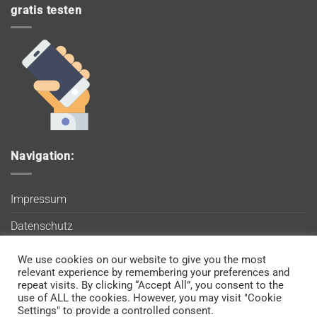
gratis testen
Navigation:
Impressum
Datenschutz
AGB
We use cookies on our website to give you the most
Wir verwenden Cookies, um sicherzustellen, dass Sie auf
relevant experience by remembering your preferences and
Blog
unserer Website die bestmögliche Erfahrung machen. Wenn
repeat visits. By clicking “Accept All”, you consent to the
use of ALL the cookies. However, you may visit "Cookie
Sie diese Website weiterhin nutzen, gehen wir davon aus, dass
Kontakt
Settings" to provide a controlled consent.
Sie damit einverstanden sind.