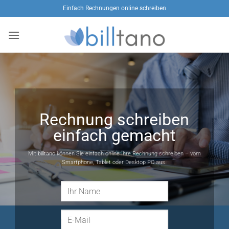
Zum
Einfach Rechnungen online schreiben
Inhalt
springen
Rechnung schreiben
einfach gemacht
Mit billtano können Sie einfach online Ihre Rechnung schreiben – vom
Smartphone, Tablet oder Desktop PC aus.