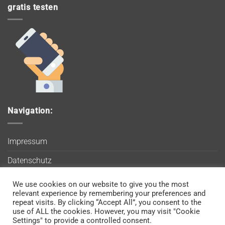
gratis testen
Navigation:
Impressum
Datenschutz
AGB
We use cookies on our website to give you the most
Wir verwenden Cookies, um sicherzustellen, dass Sie auf
relevant experience by remembering your preferences and
Blog
unserer Website die bestmögliche Erfahrung machen. Wenn
repeat visits. By clicking “Accept All”, you consent to the
use of ALL the cookies. However, you may visit "Cookie
Sie diese Website weiterhin nutzen, gehen wir davon aus, dass
Kontakt
Settings" to provide a controlled consent.
Sie damit einverstanden sind.