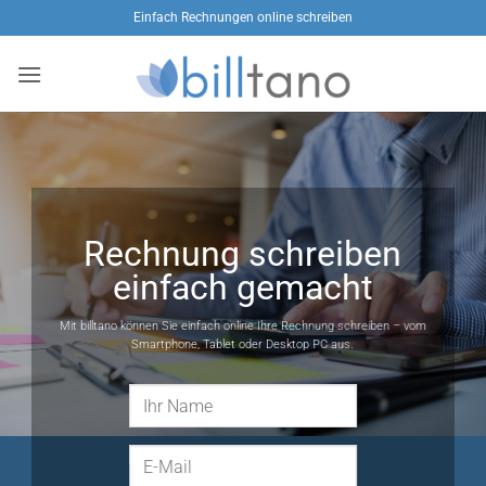
Zum
Einfach Rechnungen online schreiben
Inhalt
springen
Rechnung schreiben
einfach gemacht
Mit billtano können Sie einfach online Ihre Rechnung schreiben – vom
Smartphone, Tablet oder Desktop PC aus.