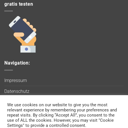
gratis testen
Navigation:
Impressum
Datenschutz
AGB
We use cookies on our website to give you the most
Wir verwenden Cookies, um sicherzustellen, dass Sie auf
relevant experience by remembering your preferences and
Blog
unserer Website die bestmögliche Erfahrung machen. Wenn
repeat visits. By clicking “Accept All”, you consent to the
use of ALL the cookies. However, you may visit "Cookie
Sie diese Website weiterhin nutzen, gehen wir davon aus, dass
Kontakt
Settings" to provide a controlled consent.
Sie damit einverstanden sind.