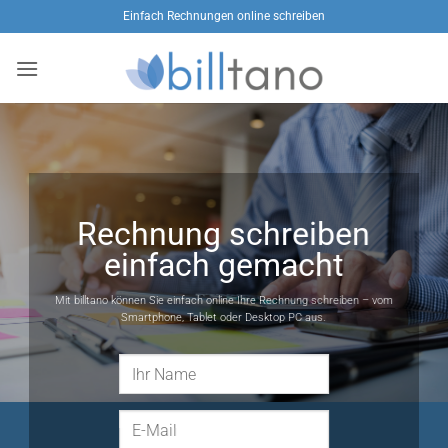
Zum
Einfach Rechnungen online schreiben
Inhalt
springen
Rechnung schreiben
einfach gemacht
Mit billtano können Sie einfach online Ihre Rechnung schreiben – vom
Smartphone, Tablet oder Desktop PC aus.