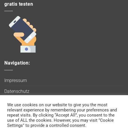
gratis testen
Navigation:
Impressum
Datenschutz
AGB
We use cookies on our website to give you the most
Wir verwenden Cookies, um sicherzustellen, dass Sie auf
relevant experience by remembering your preferences and
Blog
unserer Website die bestmögliche Erfahrung machen. Wenn
repeat visits. By clicking “Accept All”, you consent to the
use of ALL the cookies. However, you may visit "Cookie
Sie diese Website weiterhin nutzen, gehen wir davon aus, dass
Kontakt
Settings" to provide a controlled consent.
Sie damit einverstanden sind.