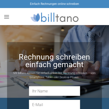
Zum
Einfach Rechnungen online schreiben
Inhalt
springen
Rechnung schreiben
einfach gemacht
Mit billtano können Sie einfach online Ihre Rechnung schreiben – vom
Smartphone, Tablet oder Desktop PC aus.