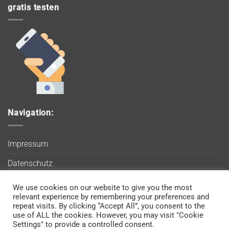
gratis testen
Navigation:
Impressum
Datenschutz
AGB
We use cookies on our website to give you the most
Wir verwenden Cookies, um sicherzustellen, dass Sie auf
relevant experience by remembering your preferences and
Blog
unserer Website die bestmögliche Erfahrung machen. Wenn
repeat visits. By clicking “Accept All”, you consent to the
use of ALL the cookies. However, you may visit "Cookie
Sie diese Website weiterhin nutzen, gehen wir davon aus, dass
Kontakt
Settings" to provide a controlled consent.
Sie damit einverstanden sind.