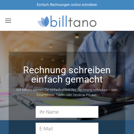
Zum
Einfach Rechnungen online schreiben
Inhalt
springen
Rechnung schreiben
einfach gemacht
Mit billtano können Sie einfach online Ihre Rechnung schreiben – vom
Smartphone, Tablet oder Desktop PC aus.