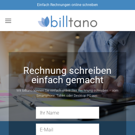
Zum
Einfach Rechnungen online schreiben
Inhalt
springen
Rechnung schreiben
einfach gemacht
Mit billtano können Sie einfach online Ihre Rechnung schreiben – vom
Smartphone, Tablet oder Desktop PC aus.