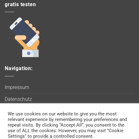
gratis testen
Navigation:
Impressum
Datenschutz
AGB
We use cookies on our website to give you the most
Wir verwenden Cookies, um sicherzustellen, dass Sie auf
relevant experience by remembering your preferences and
Blog
unserer Website die bestmögliche Erfahrung machen. Wenn
repeat visits. By clicking “Accept All”, you consent to the
use of ALL the cookies. However, you may visit "Cookie
Sie diese Website weiterhin nutzen, gehen wir davon aus, dass
Kontakt
Settings" to provide a controlled consent.
Sie damit einverstanden sind.