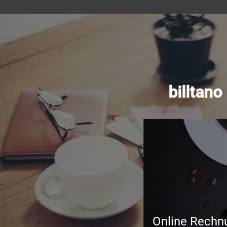
billtan
Online Rechn