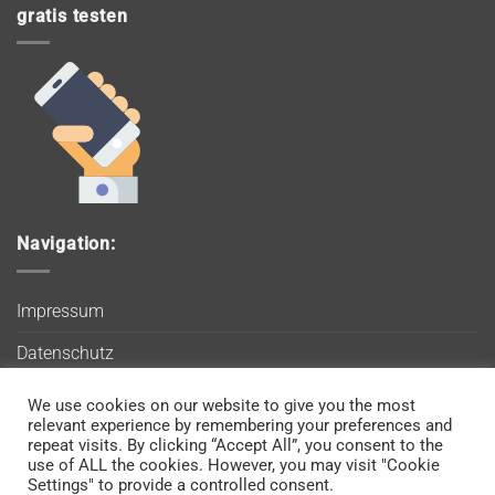
gratis testen
Navigation:
Impressum
Datenschutz
AGB
We use cookies on our website to give you the most
Wir verwenden Cookies, um sicherzustellen, dass Sie auf
relevant experience by remembering your preferences and
Blog
unserer Website die bestmögliche Erfahrung machen. Wenn
repeat visits. By clicking “Accept All”, you consent to the
use of ALL the cookies. However, you may visit "Cookie
Sie diese Website weiterhin nutzen, gehen wir davon aus, dass
Kontakt
Settings" to provide a controlled consent.
Sie damit einverstanden sind.