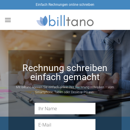
Zum
Einfach Rechnungen online schreiben
Inhalt
springen
Rechnung schreiben
einfach gemacht
Mit billtano können Sie einfach online Ihre Rechnung schreiben – vom
Smartphone, Tablet oder Desktop PC aus.