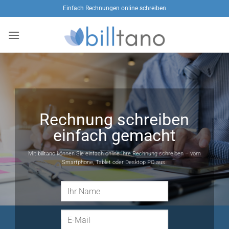
Zum
Einfach Rechnungen online schreiben
Inhalt
springen
Rechnung schreiben
einfach gemacht
Mit billtano können Sie einfach online Ihre Rechnung schreiben – vom
Smartphone, Tablet oder Desktop PC aus.