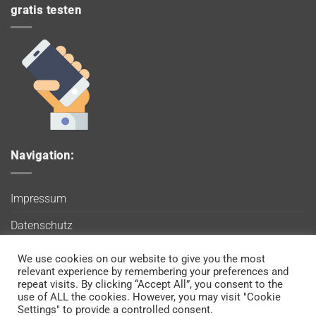
gratis testen
Navigation:
Impressum
Datenschutz
AGB
We use cookies on our website to give you the most
Wir verwenden Cookies, um sicherzustellen, dass Sie auf
relevant experience by remembering your preferences and
Blog
unserer Website die bestmögliche Erfahrung machen. Wenn
repeat visits. By clicking “Accept All”, you consent to the
use of ALL the cookies. However, you may visit "Cookie
Sie diese Website weiterhin nutzen, gehen wir davon aus, dass
Kontakt
Settings" to provide a controlled consent.
Sie damit einverstanden sind.