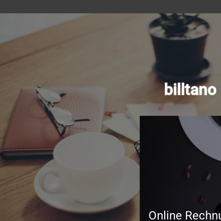
billtan
Online Rechn