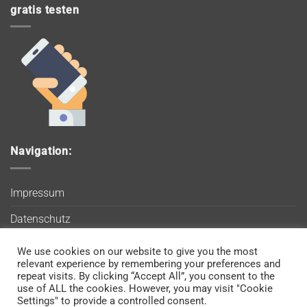
gratis testen
Navigation:
Impressum
Datenschutz
AGB
We use cookies on our website to give you the most
Wir verwenden Cookies, um sicherzustellen, dass Sie auf
relevant experience by remembering your preferences and
Blog
unserer Website die bestmögliche Erfahrung machen. Wenn
repeat visits. By clicking “Accept All”, you consent to the
use of ALL the cookies. However, you may visit "Cookie
Sie diese Website weiterhin nutzen, gehen wir davon aus, dass
Kontakt
Settings" to provide a controlled consent.
Sie damit einverstanden sind.