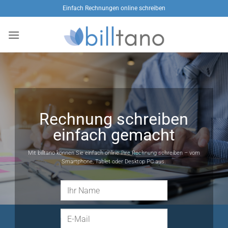
Zum
Einfach Rechnungen online schreiben
Inhalt
springen
Rechnung schreiben
einfach gemacht
Mit billtano können Sie einfach online Ihre Rechnung schreiben – vom
Smartphone, Tablet oder Desktop PC aus.