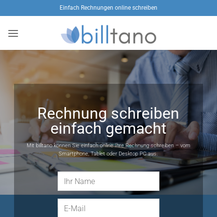
Zum
Einfach Rechnungen online schreiben
Inhalt
springen
Rechnung schreiben
einfach gemacht
Mit billtano können Sie einfach online Ihre Rechnung schreiben – vom
Smartphone, Tablet oder Desktop PC aus.