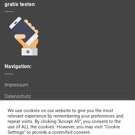
gratis testen
Navigation:
Impressum
Datenschutz
AGB
We use cookies on our website to give you the most
Wir verwenden Cookies, um sicherzustellen, dass Sie auf
relevant experience by remembering your preferences and
Blog
unserer Website die bestmögliche Erfahrung machen. Wenn
repeat visits. By clicking “Accept All”, you consent to the
use of ALL the cookies. However, you may visit "Cookie
Sie diese Website weiterhin nutzen, gehen wir davon aus, dass
Kontakt
Settings" to provide a controlled consent.
Sie damit einverstanden sind.