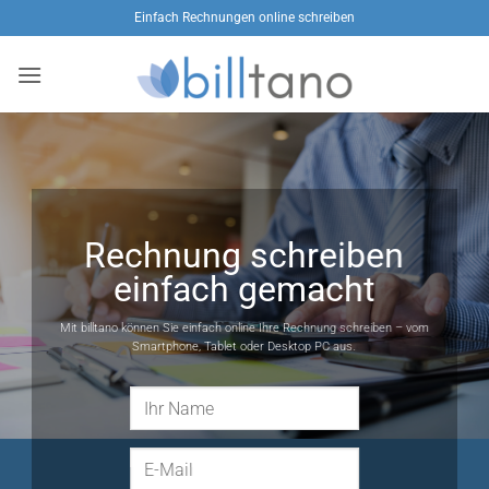
Zum
Einfach Rechnungen online schreiben
Inhalt
springen
Rechnung schreiben
einfach gemacht
Mit billtano können Sie einfach online Ihre Rechnung schreiben – vom
Smartphone, Tablet oder Desktop PC aus.