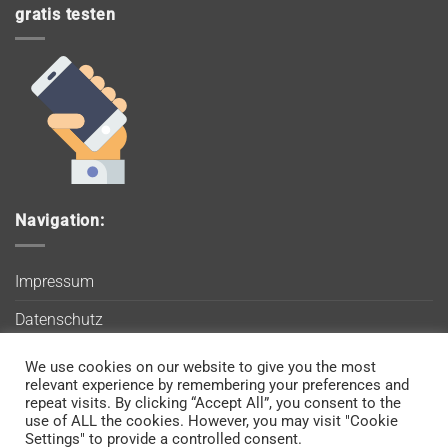
gratis testen
Navigation:
Impressum
Datenschutz
AGB
We use cookies on our website to give you the most
Wir verwenden Cookies, um sicherzustellen, dass Sie auf
relevant experience by remembering your preferences and
Blog
unserer Website die bestmögliche Erfahrung machen. Wenn
repeat visits. By clicking “Accept All”, you consent to the
use of ALL the cookies. However, you may visit "Cookie
Sie diese Website weiterhin nutzen, gehen wir davon aus, dass
Kontakt
Settings" to provide a controlled consent.
Sie damit einverstanden sind.