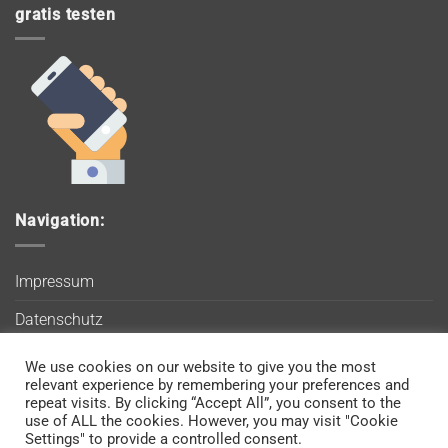
gratis testen
Navigation:
Impressum
Datenschutz
AGB
We use cookies on our website to give you the most
Wir verwenden Cookies, um sicherzustellen, dass Sie auf
relevant experience by remembering your preferences and
Blog
unserer Website die bestmögliche Erfahrung machen. Wenn
repeat visits. By clicking “Accept All”, you consent to the
use of ALL the cookies. However, you may visit "Cookie
Sie diese Website weiterhin nutzen, gehen wir davon aus, dass
Kontakt
Settings" to provide a controlled consent.
Sie damit einverstanden sind.