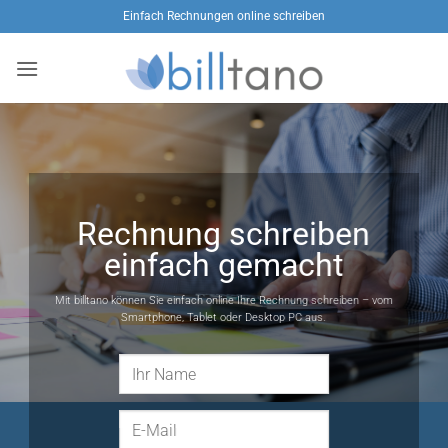
Zum
Einfach Rechnungen online schreiben
Inhalt
springen
Rechnung schreiben
einfach gemacht
Mit billtano können Sie einfach online Ihre Rechnung schreiben – vom
Smartphone, Tablet oder Desktop PC aus.