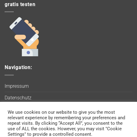
gratis testen
Navigation:
Impressum
Datenschutz
AGB
We use cookies on our website to give you the most
Wir verwenden Cookies, um sicherzustellen, dass Sie auf
relevant experience by remembering your preferences and
Blog
unserer Website die bestmögliche Erfahrung machen. Wenn
repeat visits. By clicking “Accept All”, you consent to the
use of ALL the cookies. However, you may visit "Cookie
Sie diese Website weiterhin nutzen, gehen wir davon aus, dass
Kontakt
Settings" to provide a controlled consent.
Sie damit einverstanden sind.