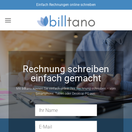
Zum
Einfach Rechnungen online schreiben
Inhalt
springen
Rechnung schreiben
einfach gemacht
Mit billtano können Sie einfach online Ihre Rechnung schreiben – vom
Smartphone, Tablet oder Desktop PC aus.