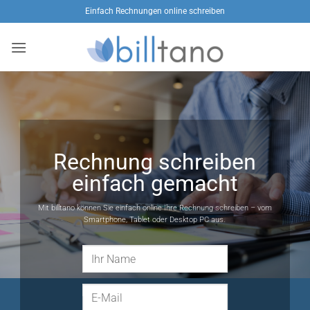
Zum
Einfach Rechnungen online schreiben
Inhalt
springen
Rechnung schreiben
einfach gemacht
Mit billtano können Sie einfach online Ihre Rechnung schreiben – vom
Smartphone, Tablet oder Desktop PC aus.