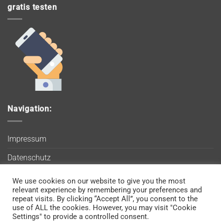
gratis testen
Navigation:
Impressum
Datenschutz
AGB
We use cookies on our website to give you the most
Wir verwenden Cookies, um sicherzustellen, dass Sie auf
relevant experience by remembering your preferences and
Blog
unserer Website die bestmögliche Erfahrung machen. Wenn
repeat visits. By clicking “Accept All”, you consent to the
use of ALL the cookies. However, you may visit "Cookie
Sie diese Website weiterhin nutzen, gehen wir davon aus, dass
Kontakt
Settings" to provide a controlled consent.
Sie damit einverstanden sind.