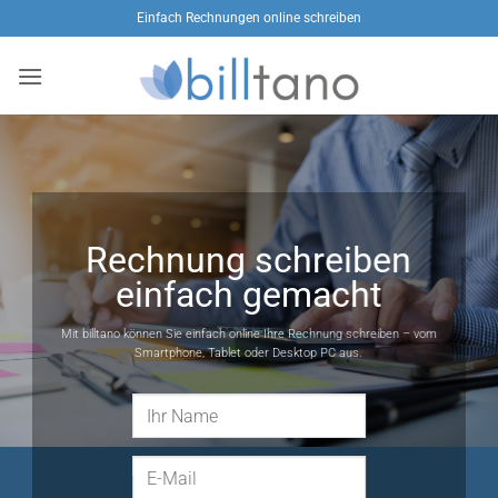
Zum
Einfach Rechnungen online schreiben
Inhalt
springen
Rechnung schreiben
einfach gemacht
Mit billtano können Sie einfach online Ihre Rechnung schreiben – vom
Smartphone, Tablet oder Desktop PC aus.