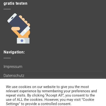
gratis testen
Navigation:
Impressum
Datenschutz
AGB
We use cookies on our website to give you the most
Wir verwenden Cookies, um sicherzustellen, dass Sie auf
relevant experience by remembering your preferences and
Blog
unserer Website die bestmögliche Erfahrung machen. Wenn
repeat visits. By clicking “Accept All”, you consent to the
use of ALL the cookies. However, you may visit "Cookie
Sie diese Website weiterhin nutzen, gehen wir davon aus, dass
Kontakt
Settings" to provide a controlled consent.
Sie damit einverstanden sind.