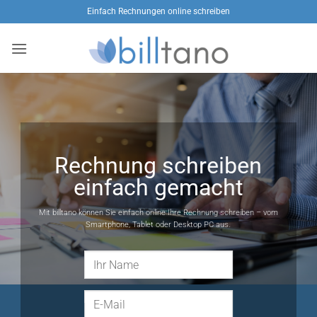
Zum
Einfach Rechnungen online schreiben
Inhalt
springen
Rechnung schreiben
einfach gemacht
Mit billtano können Sie einfach online Ihre Rechnung schreiben – vom
Smartphone, Tablet oder Desktop PC aus.