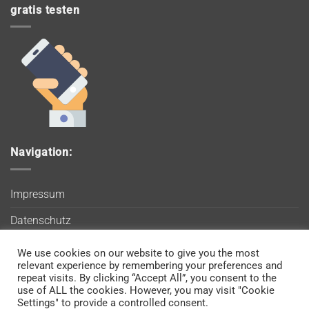
gratis testen
Navigation:
Impressum
Datenschutz
AGB
We use cookies on our website to give you the most
Wir verwenden Cookies, um sicherzustellen, dass Sie auf
relevant experience by remembering your preferences and
Blog
unserer Website die bestmögliche Erfahrung machen. Wenn
repeat visits. By clicking “Accept All”, you consent to the
use of ALL the cookies. However, you may visit "Cookie
Sie diese Website weiterhin nutzen, gehen wir davon aus, dass
Kontakt
Settings" to provide a controlled consent.
Sie damit einverstanden sind.