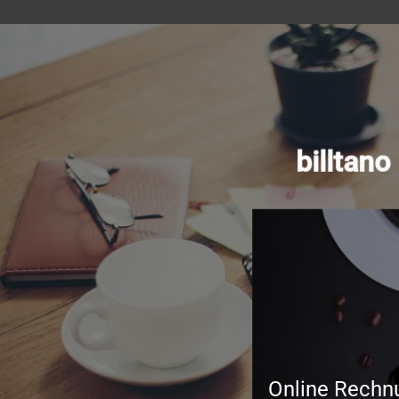
billtan
Online Rechn