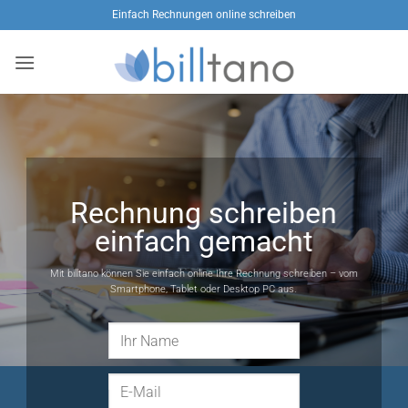
Zum
Einfach Rechnungen online schreiben
Inhalt
springen
Rechnung schreiben
einfach gemacht
Mit billtano können Sie einfach online Ihre Rechnung schreiben – vom
Smartphone, Tablet oder Desktop PC aus.