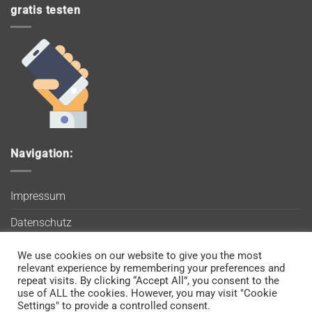
gratis testen
Navigation:
Impressum
Datenschutz
AGB
We use cookies on our website to give you the most
Wir verwenden Cookies, um sicherzustellen, dass Sie auf
relevant experience by remembering your preferences and
Blog
unserer Website die bestmögliche Erfahrung machen. Wenn
repeat visits. By clicking “Accept All”, you consent to the
use of ALL the cookies. However, you may visit "Cookie
Sie diese Website weiterhin nutzen, gehen wir davon aus, dass
Kontakt
Settings" to provide a controlled consent.
Sie damit einverstanden sind.