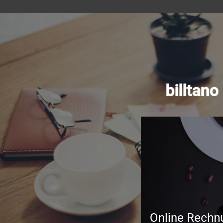
billtan
Online Rechn