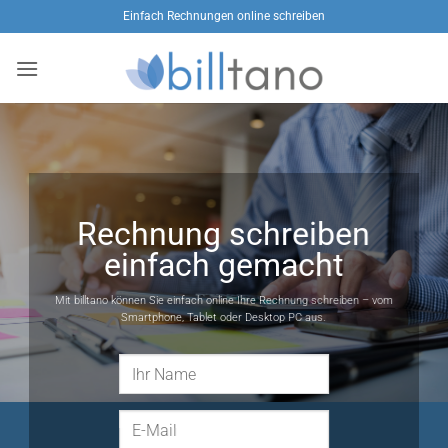
Zum
Einfach Rechnungen online schreiben
Inhalt
springen
Rechnung schreiben
einfach gemacht
Mit billtano können Sie einfach online Ihre Rechnung schreiben – vom
Smartphone, Tablet oder Desktop PC aus.