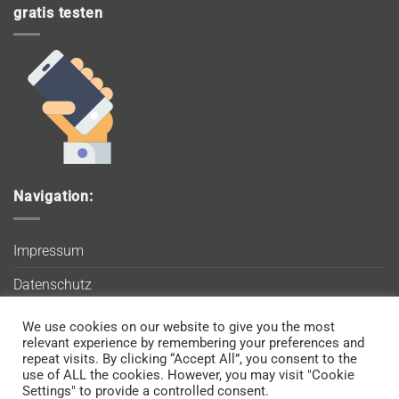
gratis testen
Navigation:
Impressum
Datenschutz
AGB
We use cookies on our website to give you the most
Wir verwenden Cookies, um sicherzustellen, dass Sie auf
relevant experience by remembering your preferences and
Blog
unserer Website die bestmögliche Erfahrung machen. Wenn
repeat visits. By clicking “Accept All”, you consent to the
use of ALL the cookies. However, you may visit "Cookie
Sie diese Website weiterhin nutzen, gehen wir davon aus, dass
Kontakt
Settings" to provide a controlled consent.
Sie damit einverstanden sind.