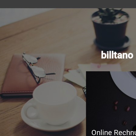
billtan
Online Rechn