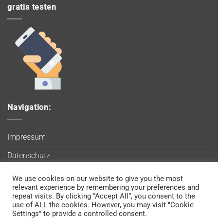
gratis testen
Navigation:
Impressum
Datenschutz
AGB
We use cookies on our website to give you the most
Wir verwenden Cookies, um sicherzustellen, dass Sie auf
relevant experience by remembering your preferences and
Blog
unserer Website die bestmögliche Erfahrung machen. Wenn
repeat visits. By clicking “Accept All”, you consent to the
use of ALL the cookies. However, you may visit "Cookie
Sie diese Website weiterhin nutzen, gehen wir davon aus, dass
Kontakt
Settings" to provide a controlled consent.
Sie damit einverstanden sind.