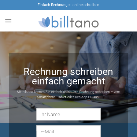
Zum
Einfach Rechnungen online schreiben
Inhalt
springen
Rechnung schreiben
einfach gemacht
Mit billtano können Sie einfach online Ihre Rechnung schreiben – vom
Smartphone, Tablet oder Desktop PC aus.