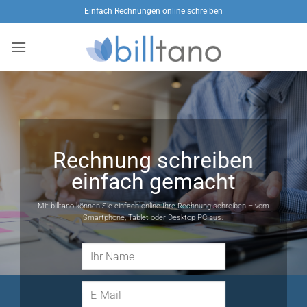
Zum
Einfach Rechnungen online schreiben
Inhalt
springen
Rechnung schreiben
einfach gemacht
Mit billtano können Sie einfach online Ihre Rechnung schreiben – vom
Smartphone, Tablet oder Desktop PC aus.