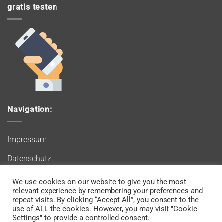
gratis testen
Navigation:
Impressum
Datenschutz
AGB
We use cookies on our website to give you the most
Wir verwenden Cookies, um sicherzustellen, dass Sie auf
relevant experience by remembering your preferences and
Blog
unserer Website die bestmögliche Erfahrung machen. Wenn
repeat visits. By clicking “Accept All”, you consent to the
use of ALL the cookies. However, you may visit "Cookie
Sie diese Website weiterhin nutzen, gehen wir davon aus, dass
Kontakt
Settings" to provide a controlled consent.
Sie damit einverstanden sind.