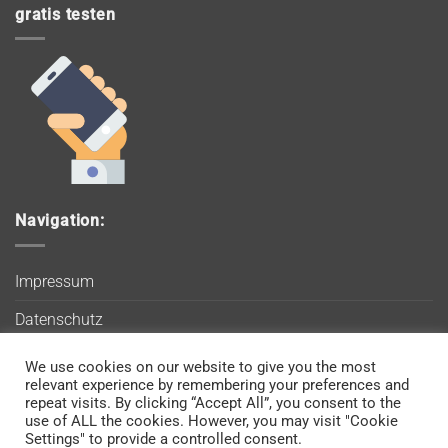
gratis testen
Navigation:
Impressum
Datenschutz
AGB
We use cookies on our website to give you the most
Wir verwenden Cookies, um sicherzustellen, dass Sie auf
relevant experience by remembering your preferences and
Blog
unserer Website die bestmögliche Erfahrung machen. Wenn
repeat visits. By clicking “Accept All”, you consent to the
use of ALL the cookies. However, you may visit "Cookie
Sie diese Website weiterhin nutzen, gehen wir davon aus, dass
Kontakt
Settings" to provide a controlled consent.
Sie damit einverstanden sind.