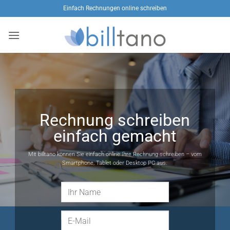
Zum
Einfach Rechnungen online schreiben
Inhalt
springen
Rechnung schreiben
einfach gemacht
Mit billtano können Sie einfach online Ihre Rechnung schreiben – vom
Smartphone, Tablet oder Desktop PC aus.